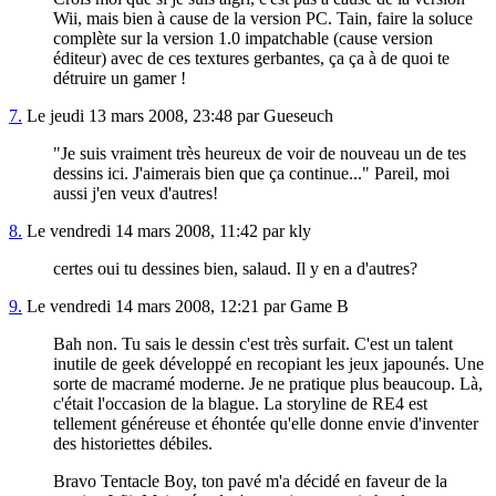
Wii, mais bien à cause de la version PC. Tain, faire la soluce
complète sur la version 1.0 impatchable (cause version
éditeur) avec de ces textures gerbantes, ça ça à de quoi te
détruire un gamer !
7.
Le jeudi 13 mars 2008, 23:48 par Gueseuch
"Je suis vraiment très heureux de voir de nouveau un de tes
dessins ici. J'aimerais bien que ça continue..." Pareil, moi
aussi j'en veux d'autres!
8.
Le vendredi 14 mars 2008, 11:42 par kly
certes oui tu dessines bien, salaud. Il y en a d'autres?
9.
Le vendredi 14 mars 2008, 12:21 par Game B
Bah non. Tu sais le dessin c'est très surfait. C'est un talent
inutile de geek développé en recopiant les jeux japounés. Une
sorte de macramé moderne. Je ne pratique plus beaucoup. Là,
c'était l'occasion de la blague. La storyline de RE4 est
tellement généreuse et éhontée qu'elle donne envie d'inventer
des historiettes débiles.
Bravo Tentacle Boy, ton pavé m'a décidé en faveur de la