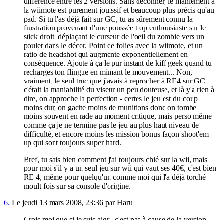
différence entre les 2 versions. Sans déconner, le maniement à
la wiimote est purement jouissif et beaucoup plus précis qu'au
pad. Si tu l'as déjà fait sur GC, tu as sûrement connu la
frustration provenant d'une poussée trop enthousiaste sur le
stick droit, déplaçant le curseur de l'oeil du zombie vers un
poulet dans le décor. Point de folies avec la wiimote, et un
ratio de headshot qui augmente exponentiellement en
conséquence. Ajoute à ça le pur instant de kiff geek quand tu
recharges ton flingue en mimant le mouvement... Non,
vraiment, le seul truc que j'avais à reprocher à RE4 sur GC
c'était la maniabilité du viseur un peu douteuse, et là y'a rien à
dire, on approche la perfection - certes le jeu est du coup
moins dur, on gache moins de munitions donc on tombe
moins souvent en rade au moment critique, mais perso même
comme ça je ne termine pas le jeu au plus haut niveau de
difficulté, et encore moins les mission bonus façon shoot'em
up qui sont toujours super hard.
Bref, tu sais bien comment j'ai toujours chié sur la wii, mais
pour moi s'il y a un seul jeu sur wii qui vaut ses 40€, c'est bien
RE 4, même pour quelqu'un comme moi qui l'a déjà torché
moult fois sur sa console d'origine.
6.
Le jeudi 13 mars 2008, 23:36 par Haru
Crois moi que si je suis aigri, c'est pas à cause de la version