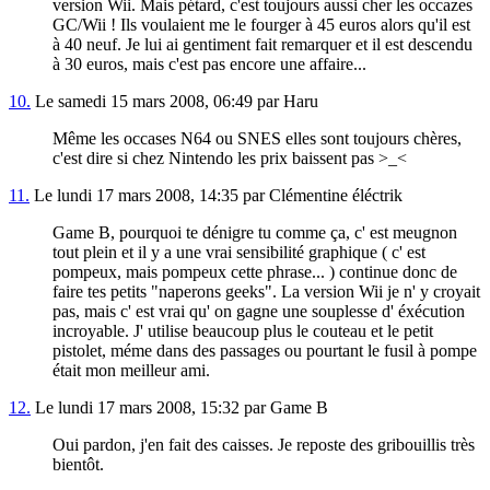
version Wii. Mais pétard, c'est toujours aussi cher les occazes
GC/Wii ! Ils voulaient me le fourger à 45 euros alors qu'il est
à 40 neuf. Je lui ai gentiment fait remarquer et il est descendu
à 30 euros, mais c'est pas encore une affaire...
10.
Le samedi 15 mars 2008, 06:49 par Haru
Même les occases N64 ou SNES elles sont toujours chères,
c'est dire si chez Nintendo les prix baissent pas >_<
11.
Le lundi 17 mars 2008, 14:35 par Clémentine éléctrik
Game B, pourquoi te dénigre tu comme ça, c' est meugnon
tout plein et il y a une vrai sensibilité graphique ( c' est
pompeux, mais pompeux cette phrase... ) continue donc de
faire tes petits "naperons geeks". La version Wii je n' y croyait
pas, mais c' est vrai qu' on gagne une souplesse d' éxécution
incroyable. J' utilise beaucoup plus le couteau et le petit
pistolet, méme dans des passages ou pourtant le fusil à pompe
était mon meilleur ami.
12.
Le lundi 17 mars 2008, 15:32 par Game B
Oui pardon, j'en fait des caisses. Je reposte des gribouillis très
bientôt.