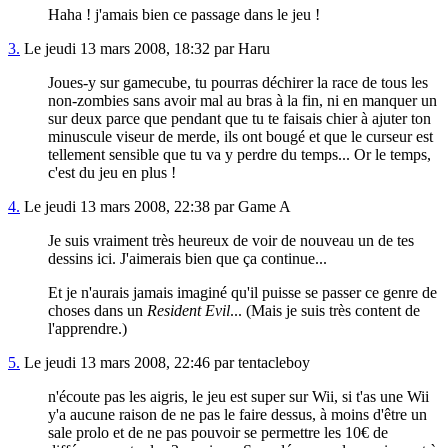
Haha ! j'amais bien ce passage dans le jeu !
3.
Le jeudi 13 mars 2008, 18:32 par Haru
Joues-y sur gamecube, tu pourras déchirer la race de tous les
non-zombies sans avoir mal au bras à la fin, ni en manquer un
sur deux parce que pendant que tu te faisais chier à ajuter ton
minuscule viseur de merde, ils ont bougé et que le curseur est
tellement sensible que tu va y perdre du temps... Or le temps,
c'est du jeu en plus !
4.
Le jeudi 13 mars 2008, 22:38 par Game A
Je suis vraiment très heureux de voir de nouveau un de tes
dessins ici. J'aimerais bien que ça continue...
Et je n'aurais jamais imaginé qu'il puisse se passer ce genre de
choses dans un
Resident Evil
... (Mais je suis très content de
l'apprendre.)
5.
Le jeudi 13 mars 2008, 22:46 par tentacleboy
n'écoute pas les aigris, le jeu est super sur Wii, si t'as une Wii
y'a aucune raison de ne pas le faire dessus, à moins d'être un
sale prolo et de ne pas pouvoir se permettre les 10€ de