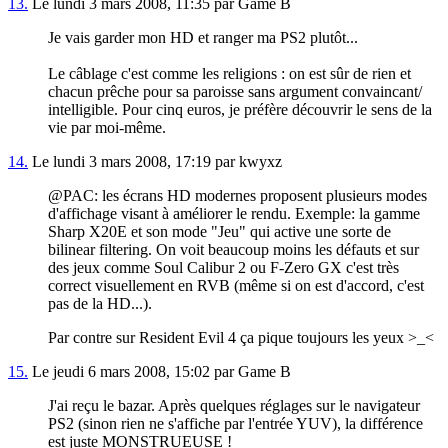
13.
Le lundi 3 mars 2008, 11:35 par Game B
Je vais garder mon HD et ranger ma PS2 plutôt...
Le câblage c'est comme les religions : on est sûr de rien et
chacun prêche pour sa paroisse sans argument convaincant/
intelligible. Pour cinq euros, je préfère découvrir le sens de la
vie par moi-même.
14.
Le lundi 3 mars 2008, 17:19 par kwyxz
@PAC: les écrans HD modernes proposent plusieurs modes
d'affichage visant à améliorer le rendu. Exemple: la gamme
Sharp X20E et son mode "Jeu" qui active une sorte de
bilinear filtering. On voit beaucoup moins les défauts et sur
des jeux comme Soul Calibur 2 ou F-Zero GX c'est très
correct visuellement en RVB (même si on est d'accord, c'est
pas de la HD...).
Par contre sur Resident Evil 4 ça pique toujours les yeux >_<
15.
Le jeudi 6 mars 2008, 15:02 par Game B
J'ai reçu le bazar. Après quelques réglages sur le navigateur
PS2 (sinon rien ne s'affiche par l'entrée YUV), la différence
est juste MONSTRUEUSE !