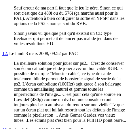
Sauf erreur de ma part il faut que le jeu le gère. Sinon ce qui
sort c'est que du 480i ou du 576i (ça marche aussi pour le
PAL). Attention à bien configurer la sortie en YPbPr dans les
options de la PS2 sinon ça sort du RVB.
Sinon j'avais vu quelque part qu'il existait un CD type
freeloader qui permettait de lancer pas mal de jeu dans de
vraies résolutions HD.
12.
Le lundi 3 mars 2008, 09:52 par PAC
La meilleure solution pour jouer sur ps2... C'est de conserver
son écran cathodique et de jouer avec un bon cable RGB...si
possible de marque "Monster cable", ce type de cable
totalement blindé permet de booster le signal de sortie de la
ps2, L'écran cathodique (100Hzt) agit grace à son balayage
comme un antialiasing naturel et gomme toute les
imperfections de l'image... C'est pour cela qu'une source en
Low def (480p) comme un dvd ou une console seront
toujours plus beau au niveau du rendu sur une vieille Tv que
sur un écran plat qui lui fait resortir tout les défauts de l'image
comme la pixelisation ... Amis Gamer Gardez vos vieux
tubes...Les écrans plat c'est bien pour la Full HD point barre...