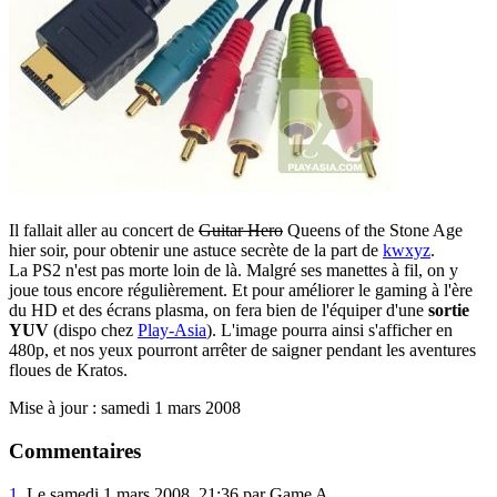
Il fallait aller au concert de
Guitar Hero
Queens of the Stone Age
hier soir, pour obtenir une astuce secrète de la part de
kwxyz
.
La PS2 n'est pas morte loin de là. Malgré ses manettes à fil, on y
joue tous encore régulièrement. Et pour améliorer le gaming à l'ère
du HD et des écrans plasma, on fera bien de l'équiper d'une
sortie
YUV
(dispo chez
Play-Asia
). L'image pourra ainsi s'afficher en
480p, et nos yeux pourront arrêter de saigner pendant les aventures
floues de Kratos.
Mise à jour : samedi 1 mars 2008
Commentaires
1.
Le samedi 1 mars 2008, 21:36 par Game A