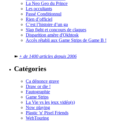
La Neo Geo du Prince
Les occultants
Passé Conditionnul
Rien d’officiel
C’est l’histoire d’un ga
Slap fight et concours de claques
Disparition amère d'Okhtosk
Accès rétabli aux Game Strips de Game B !
➽
+ de 1400 articles depuis 2006
Catégories
Ça dénonce grave
Draw or die !
Fautographie
Game Strips
La Vie vs les jeux vidéo(s)
Now playing
Plastic 'n' Pixel Friends
WebTouring
Tous les