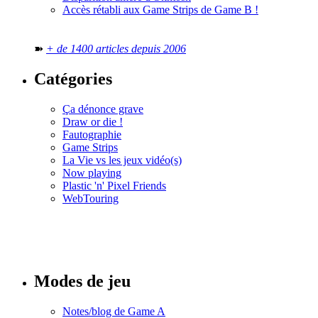
Accès rétabli aux Game Strips de Game B !
➽
+ de 1400 articles depuis 2006
Catégories
Ça dénonce grave
Draw or die !
Fautographie
Game Strips
La Vie vs les jeux vidéo(s)
Now playing
Plastic 'n' Pixel Friends
WebTouring
Tous les
numéros
Modes de jeu
Notes/blog de Game A