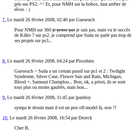
pris sur PS2. ^^ Et, pour NMH sur la bobox, faut arrêter de
rêver. : )
7.
Le mardi 26 février 2008, 02:40 par Gueseuch
Pour NMH sur 360
je pense pas
je sais pas, mais vu le succès
de Killer 7 sur ps2, je comprend que Suda ne parle pas trop de
ses projets sur ps3...
8.
Le mardi 26 février 2008, 04:24 par Pixoshiru
Gueseuch > Suda a un certain passif sur ps1 et 2 : Twilight
Syndrome, Silver Case, Flower Sun and Rain, Michigan,
Blood +, Samurai Champloo... Bon, ok, a priori, ils se sont
tous plus ou moins gaufrés, mais bon...
9.
Le mardi 26 février 2008, 11:45 par jpanboy
sympa le dessin mais il est un peu off-model là, non ?!
10.
Le mardi 26 février 2008, 16:54 par Dereck
Cher B,