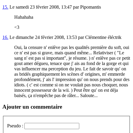
15.
Le samedi 23 février 2008, 13:47 par Pipomantis
Hahahaha
<3
16.
Le dimanche 24 février 2008, 13:53 par Clémentine éléctrik
Oui, la censure n' enlève pas les qualités première du soft, oui
ce n' est pas si grave, mais quand même... Relativiser ( "Le
sang n' est pas si important", je résume. ) n' enlève pas ce petit
gout amer dégueu, tenace que j' ais au fond de la gorge et qui
vas influencer ma perception du jeu. Le fait de savoir qu' on
as bridés graphiquement les scènes d' origines, m' emmerde
profondément, j' ais l' impression qu' on nous prends pour des
idiots. ( c' est comme si on ne voulait pas nous choquer, nous
innocent possesseur de la wii. ) Peut être qu' on est déja
baisés, ça n'empêche pas de râler... Saloute...
Ajouter un commentaire
Pseudo :