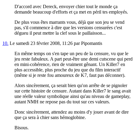
D'accord avec Dereck, envoyer chier tout le monde ça
demande beaucoup d'efforts et ça met en péril tes employés.
De plus vous êtes marrants vous, déjà que son jeu se vend
pas, s'il commence à dire que les versions censurées c'est
dégueu il peut mettre la clef sous le paillaisson...
10.
Le samedi 23 février 2008, 11:26 par Pipomantis
En même temps on s'en tape un peu de la censure, vu que le
jeu reste fabuleux. A part peut-être une demi cutscene qui perd
en mini-cohérence, rien de vraiment gênant. Un Killer7 en
plus accessible, plus proche du jeu que du film interactif
(même si je reste fou amoureux de K7, faut pas déconner).
Alors sincèrement, ça serait bien qu'on arrête de se pignoler
sur cette histoire de censure. Autant dans Killer7 le sang avait
une réelle valeur symbolique ainsi qu'au niveau de gameplay,
autant NMH ne repose pas du tout sur ces valeurs.
Donc sincèrement, attendez au moins d'y jouer avant de dire
que ça sera à chier sans hémoglobine.
Bisous.