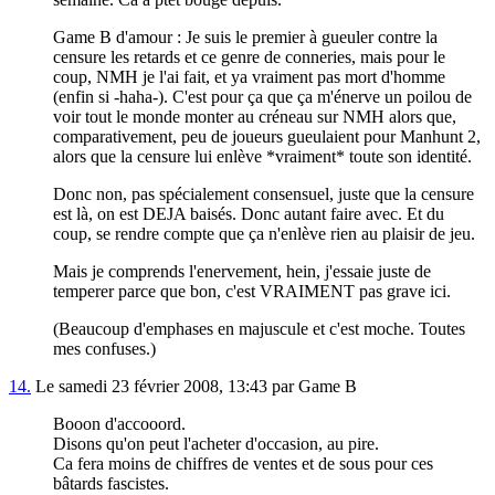
Game B d'amour : Je suis le premier à gueuler contre la
censure les retards et ce genre de conneries, mais pour le
coup, NMH je l'ai fait, et ya vraiment pas mort d'homme
(enfin si -haha-). C'est pour ça que ça m'énerve un poilou de
voir tout le monde monter au créneau sur NMH alors que,
comparativement, peu de joueurs gueulaient pour Manhunt 2,
alors que la censure lui enlève *vraiment* toute son identité.
Donc non, pas spécialement consensuel, juste que la censure
est là, on est DEJA baisés. Donc autant faire avec. Et du
coup, se rendre compte que ça n'enlève rien au plaisir de jeu.
Mais je comprends l'enervement, hein, j'essaie juste de
temperer parce que bon, c'est VRAIMENT pas grave ici.
(Beaucoup d'emphases en majuscule et c'est moche. Toutes
mes confuses.)
14.
Le samedi 23 février 2008, 13:43 par Game B
Booon d'accooord.
Disons qu'on peut l'acheter d'occasion, au pire.
Ca fera moins de chiffres de ventes et de sous pour ces
bâtards fascistes.