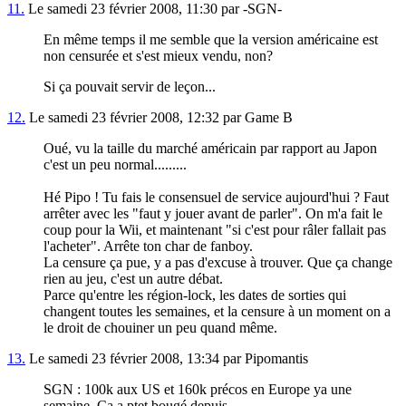
11.
Le samedi 23 février 2008, 11:30 par -SGN-
En même temps il me semble que la version américaine est
non censurée et s'est mieux vendu, non?
Si ça pouvait servir de leçon...
12.
Le samedi 23 février 2008, 12:32 par Game B
Oué, vu la taille du marché américain par rapport au Japon
c'est un peu normal.........
Hé Pipo ! Tu fais le consensuel de service aujourd'hui ? Faut
arrêter avec les "faut y jouer avant de parler". On m'a fait le
coup pour la Wii, et maintenant "si c'est pour râler fallait pas
l'acheter". Arrête ton char de fanboy.
La censure ça pue, y a pas d'excuse à trouver. Que ça change
rien au jeu, c'est un autre débat.
Parce qu'entre les région-lock, les dates de sorties qui
changent toutes les semaines, et la censure à un moment on a
le droit de chouiner un peu quand même.
13.
Le samedi 23 février 2008, 13:34 par Pipomantis
SGN : 100k aux US et 160k précos en Europe ya une
semaine. Ca a ptet bougé depuis.