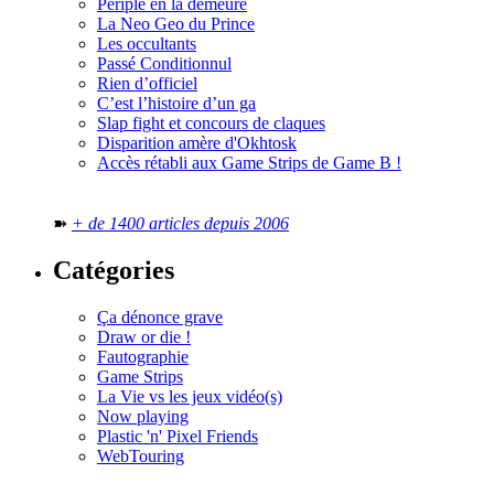
Périple en la demeure
La Neo Geo du Prince
Les occultants
Passé Conditionnul
Rien d’officiel
C’est l’histoire d’un ga
Slap fight et concours de claques
Disparition amère d'Okhtosk
Accès rétabli aux Game Strips de Game B !
➽
+ de 1400 articles depuis 2006
Catégories
Ça dénonce grave
Draw or die !
Fautographie
Game Strips
La Vie vs les jeux vidéo(s)
Now playing
Plastic 'n' Pixel Friends
WebTouring