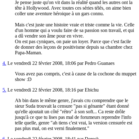
Je pense juste qu'on vit dans la réalité quand les autres ont la
tête à Hollywood. Avec toutes ces séries télés, on aime bien
coller une aventure héroique à un gars connu.
Mais c'est juste une histoire vraie et triste comme la vie. Celle
d'un homme qui a voulu faire de sa passion son travail, et qui
a dû vendre son âme pour en vivre.
On est pas cyniques, on paie un loyer. Parce que c'est facile
de donner des leçons de positivisme depuis sa chambre chez
Papa-Maman.
4.
Le vendredi 22 février 2008, 18:06 par Pedro Guanaes
Vous avez pas compris, c'est à cause de la cochone du muppet
show :D
5.
Le vendredi 22 février 2008, 18:16 par Ebichu
Ah bin dans le même genre, j'avais cru comprendre que le
sieur Suda trouvait la censure "pas si génante" étant donné
qu'elle ajoutait un côté "rétro" à son soft... Ca reste drôle
jusqu'à ce que tu lises pas mal de forumeurs reprendre l'info
telle quelle, genre "ah tiens c'est vrai, la version censurée est
pas plus mal, on est verni finalement."
6.
Le vendredi 22 février 2008, 18:41 par Dereck