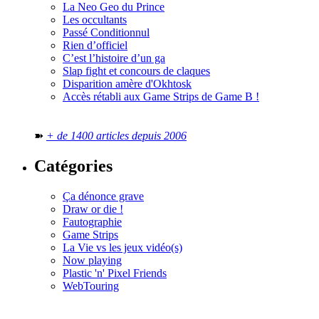
La Neo Geo du Prince
Les occultants
Passé Conditionnul
Rien d’officiel
C’est l’histoire d’un ga
Slap fight et concours de claques
Disparition amère d'Okhtosk
Accès rétabli aux Game Strips de Game B !
➽
+ de 1400 articles depuis 2006
Catégories
Ça dénonce grave
Draw or die !
Fautographie
Game Strips
La Vie vs les jeux vidéo(s)
Now playing
Plastic 'n' Pixel Friends
WebTouring
Tous les