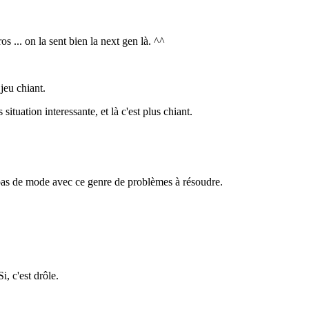
s ... on la sent bien la next gen là. ^^
jeu chiant.
situation interessante, et là c'est plus chiant.
a pas de mode avec ce genre de problèmes à résoudre.
i, c'est drôle.