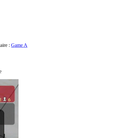
aire :
Game A
e