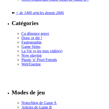
➽
+ de 1400 articles depuis 2006
Catégories
Ça dénonce grave
Draw or die !
Fautographie
Game Strips
La Vie vs les jeux vidéo(s)
Now playing
Plastic 'n' Pixel Friends
WebTouring
Tous les
numéros
Modes de jeu
Notes/blog de Game A
Articles de Game B