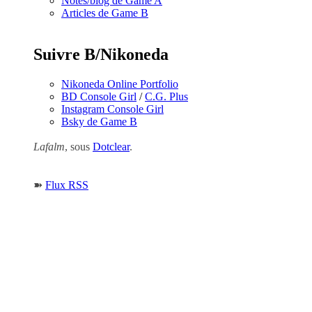
Notes/blog de Game A
Articles de Game B
Suivre B/Nikoneda
Nikoneda Online Portfolio
BD Console Girl
/
C.G. Plus
Instagram Console Girl
Bsky de Game B
Lafalm
, sous
Dotclear
.
➽
Flux RSS