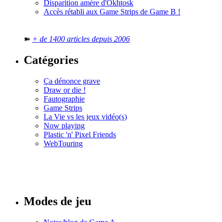
Disparition amère d'Okhtosk
Accès rétabli aux Game Strips de Game B !
➽
+ de 1400 articles depuis 2006
Catégories
Ça dénonce grave
Draw or die !
Fautographie
Game Strips
La Vie vs les jeux vidéo(s)
Now playing
Plastic 'n' Pixel Friends
WebTouring
Tous les
numéros
Modes de jeu