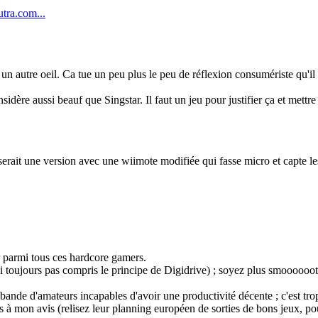
ra.com...
 un autre oeil. Ca tue un peu plus le peu de réflexion consumériste qu'il 
nsidère aussi beauf que Singstar. Il faut un jeu pour justifier ça et mettr
ce serait une version avec une wiimote modifiée qui fasse micro et capte l
parmi tous ces hardcore gamers.
ai toujours pas compris le principe de Digidrive) ; soyez plus smoooooot
 bande d'amateurs incapables d'avoir une productivité décente ; c'est tro
nts à mon avis (relisez leur planning européen de sorties de bons jeux, p