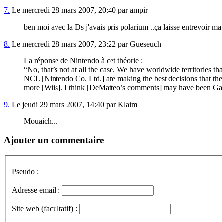
7.
Le mercredi 28 mars 2007, 20:40 par ampir
ben moi avec la Ds j'avais pris polarium ..ça laisse entrevoir ma
8.
Le mercredi 28 mars 2007, 23:22 par Gueseuch
La réponse de Nintendo à cet théorie :
“No, that’s not at all the case. We have worldwide territories 
NCL [Nintendo Co. Ltd.] are making the best decisions that th
more [Wiis]. I think [DeMatteo’s comments] may have been Gam
9.
Le jeudi 29 mars 2007, 14:40 par Klaim
Mouaich...
Ajouter un commentaire
Pseudo :
Adresse email :
Site web (facultatif) :