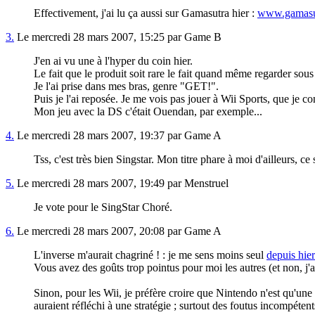
Effectivement, j'ai lu ça aussi sur Gamasutra hier :
www.gamasut
3.
Le mercredi 28 mars 2007, 15:25 par Game B
J'en ai vu une à l'hyper du coin hier.
Le fait que le produit soit rare le fait quand même regarder sous
Je l'ai prise dans mes bras, genre "GET!".
Puis je l'ai reposée. Je me vois pas jouer à Wii Sports, que je co
Mon jeu avec la DS c'était Ouendan, par exemple...
4.
Le mercredi 28 mars 2007, 19:37 par Game A
Tss, c'est très bien Singstar. Mon titre phare à moi d'ailleurs, 
5.
Le mercredi 28 mars 2007, 19:49 par Menstruel
Je vote pour le SingStar Choré.
6.
Le mercredi 28 mars 2007, 20:08 par Game A
L'inverse m'aurait chagriné ! : je me sens moins seul
depuis hier
Vous avez des goûts trop pointus pour moi les autres (et non, j'
Sinon, pour les Wii, je préfère croire que Nintendo n'est qu'une
auraient réfléchi à une stratégie ; surtout des foutus incompéte