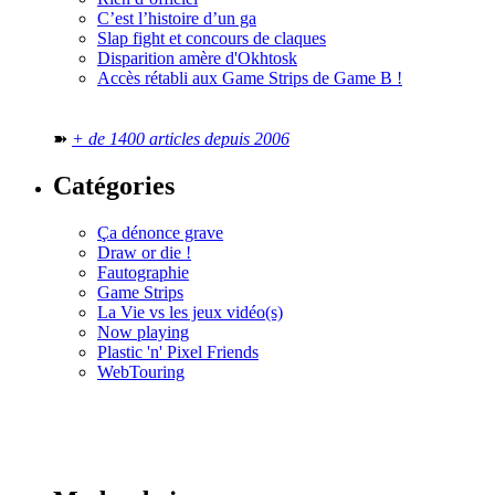
C’est l’histoire d’un ga
Slap fight et concours de claques
Disparition amère d'Okhtosk
Accès rétabli aux Game Strips de Game B !
➽
+ de 1400 articles depuis 2006
Catégories
Ça dénonce grave
Draw or die !
Fautographie
Game Strips
La Vie vs les jeux vidéo(s)
Now playing
Plastic 'n' Pixel Friends
WebTouring
Tous les
numéros