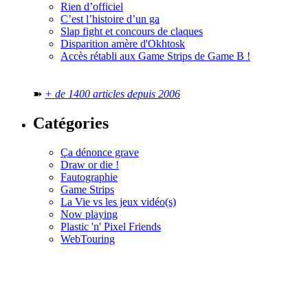
Rien d’officiel
C’est l’histoire d’un ga
Slap fight et concours de claques
Disparition amère d'Okhtosk
Accès rétabli aux Game Strips de Game B !
➽
+ de 1400 articles depuis 2006
Catégories
Ça dénonce grave
Draw or die !
Fautographie
Game Strips
La Vie vs les jeux vidéo(s)
Now playing
Plastic 'n' Pixel Friends
WebTouring
Tous les
numéros