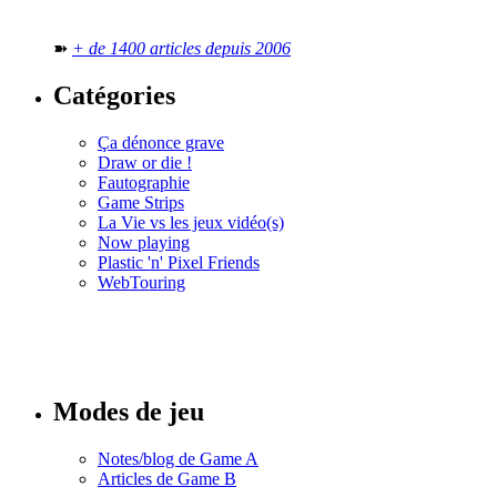
➽
+ de 1400 articles depuis 2006
Catégories
Ça dénonce grave
Draw or die !
Fautographie
Game Strips
La Vie vs les jeux vidéo(s)
Now playing
Plastic 'n' Pixel Friends
WebTouring
Tous les
numéros
Modes de jeu
Notes/blog de Game A
Articles de Game B