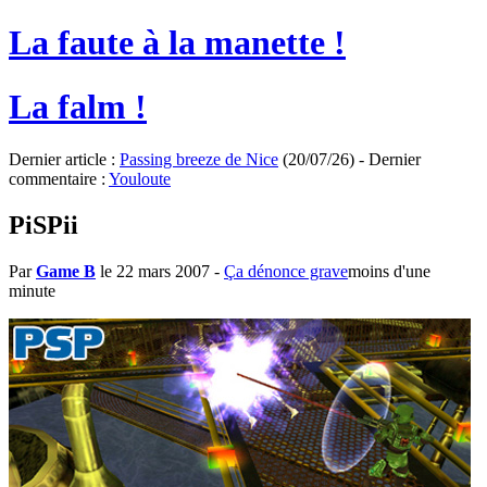
La faute à la manette !
La falm !
Dernier article :
Passing breeze de Nice
(20/07/26) - Dernier
commentaire :
Youloute
PiSPii
Par
Game B
le 22 mars 2007
-
Ça dénonce grave
moins d'une
minute