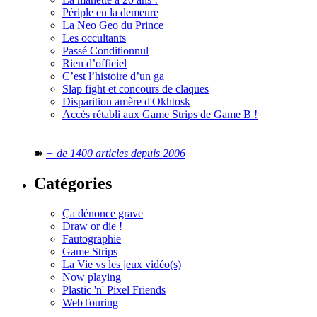
Périple en la demeure
La Neo Geo du Prince
Les occultants
Passé Conditionnul
Rien d’officiel
C’est l’histoire d’un ga
Slap fight et concours de claques
Disparition amère d'Okhtosk
Accès rétabli aux Game Strips de Game B !
➽
+ de 1400 articles depuis 2006
Catégories
Ça dénonce grave
Draw or die !
Fautographie
Game Strips
La Vie vs les jeux vidéo(s)
Now playing
Plastic 'n' Pixel Friends
WebTouring