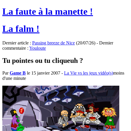
La faute à la manette !
La falm !
Dernier article :
Passing breeze de Nice
(20/07/26) - Dernier
commentaire :
Youloute
Tu pointes ou tu cliqueuh ?
Par
Game B
le 15 janvier 2007
-
La Vie vs les jeux vidéo(s)
moins
d'une minute