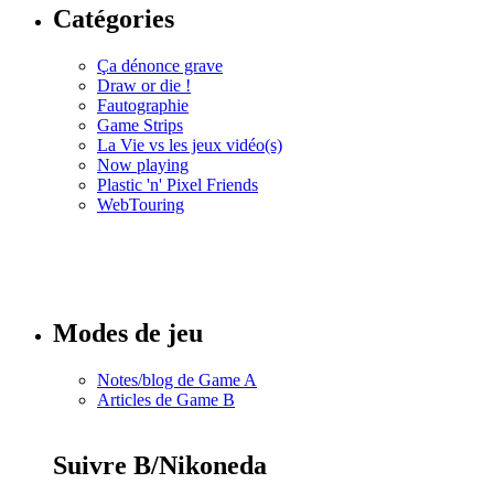
Catégories
Ça dénonce grave
Draw or die !
Fautographie
Game Strips
La Vie vs les jeux vidéo(s)
Now playing
Plastic 'n' Pixel Friends
WebTouring
Tous les
numéros
Modes de jeu
Notes/blog de Game A
Articles de Game B
Suivre B/Nikoneda