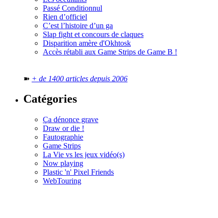
Passé Conditionnul
Rien d’officiel
C’est l’histoire d’un ga
Slap fight et concours de claques
Disparition amère d'Okhtosk
Accès rétabli aux Game Strips de Game B !
➽
+ de 1400 articles depuis 2006
Catégories
Ça dénonce grave
Draw or die !
Fautographie
Game Strips
La Vie vs les jeux vidéo(s)
Now playing
Plastic 'n' Pixel Friends
WebTouring
Tous les
numéros