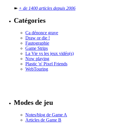
➽
+ de 1400 articles depuis 2006
Catégories
Ça dénonce grave
Draw or die !
Fautographie
Game Strips
La Vie vs les jeux vidéo(s)
Now playing
Plastic 'n' Pixel Friends
WebTouring
Tous les
numéros
Modes de jeu
Notes/blog de Game A
Articles de Game B