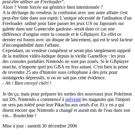
peut-être utiliser un Freeloader"
.
Alors ? Vente forcée sur génitrice bien intentionnée ?
A la décharge du vendeur, la confusion avec une autre affaire s'est
peut-être faite dans son esprit: L'unique nécessité de l'utilisation d'un
Freeloader -utilisé pour faire passer les jeux US ou Japounés sur
galette dans une Gamecube gauloise- serait dans ce cas une
différence d'origine entre la console et le GBplayer. En effet ce
dernier est fourni avec un disque de lancement, qui est le seul facteur
d'incompatibilité dans l'affaire.
Cependant, un vendeur compétent se serait plus simplement rappelé
de la tradition vidéo-ludique depuis la vieille GameBoy : les jeux
des consoles portables Nintendo ne sont pas zonés. Si le GBplayer
marche, n'importe quel jeu GBA en fera autant. C'est bien la peine
de revendre 25 ans d'histoire sous cellophane à des prix pour
nostalgeeks dépressifs, si on ne sait pas cette évidence.
- Ah ! Bien envoyé chéri !
Je dis ça, mais pour préparer les sorties des nouveaux jeux Pokémon
sur DS, Nintendo a commencé à
prévenir
les magasins que l'import
ne sera pas toléré pour leur Pikachu aux oeufs d'or. Et y en a qui
disent encore que Nintendo a changé et aurait mis de l'eau dans son
vin... Boulechite !
Mise à jour : samedi 30 décembre 2006