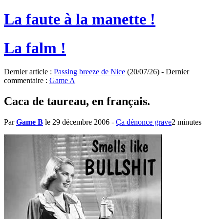
La faute à la manette !
La falm !
Dernier article :
Passing breeze de Nice
(20/07/26) - Dernier
commentaire :
Game A
Caca de taureau, en français.
Par
Game B
le 29 décembre 2006
-
Ça dénonce grave
2 minutes