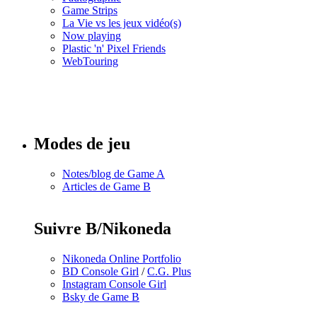
Game Strips
La Vie vs les jeux vidéo(s)
Now playing
Plastic 'n' Pixel Friends
WebTouring
Tous les
numéros
Modes de jeu
Notes/blog de Game A
Articles de Game B
Suivre B/Nikoneda
Nikoneda Online Portfolio
BD Console Girl
/
C.G. Plus
Instagram Console Girl
Bsky de Game B