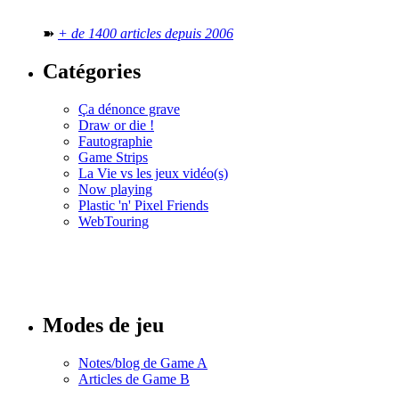
➽
+ de 1400 articles depuis 2006
Catégories
Ça dénonce grave
Draw or die !
Fautographie
Game Strips
La Vie vs les jeux vidéo(s)
Now playing
Plastic 'n' Pixel Friends
WebTouring
Tous les
numéros
Modes de jeu
Notes/blog de Game A
Articles de Game B